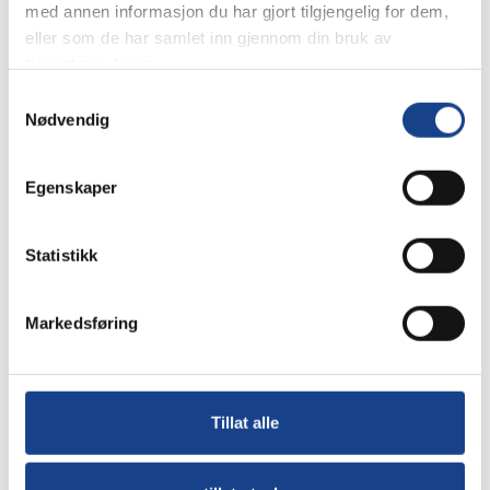
med annen informasjon du har gjort tilgjengelig for dem,
eller som de har samlet inn gjennom din bruk av
tjenestene deres.
Samtykkevalg
Nødvendig
Egenskaper
Statistikk
Markedsføring
Vi leverer i hele Norge
MHService leverer marint drivstoff, smøreoljer, kjemi
Tillat alle
og forbruksvarer langs hele norskekysten. Fra
avdelingene våre i Måløy og Ålesund – og via et nettverk
av marine depoter fra sør til nord – når vi ut i hele