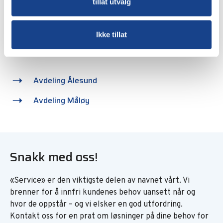
tillat utvalg
landet. Hovedkontoret ligger i Måløy, der selskapet har
sin opprinnelse.
Ikke tillat
Ta kontakt, så finner vi en løsning uansett hvor du
holder til.
Avdeling Ålesund
Avdeling Måløy
Snakk med oss!
«Service» er den viktigste delen av navnet vårt. Vi
brenner for å innfri kundenes behov uansett når og
hvor de oppstår – og vi elsker en god utfordring.
Kontakt oss for en prat om løsninger på dine behov for