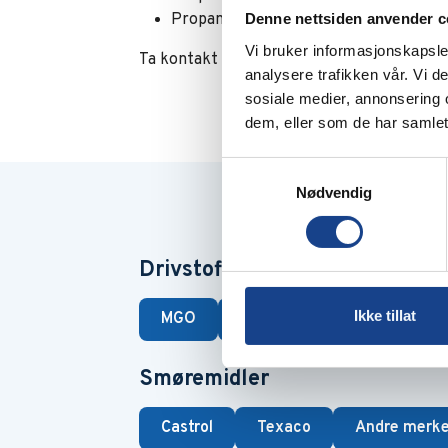
Propan 10 kg – industri (kompositt)
Denne nettsiden anvender c
Vi bruker informasjonskapsler
Ta kontakt med oss ved behov.
analysere trafikken vår. Vi 
sosiale medier, annonsering 
dem, eller som de har samlet
Samtykkevalg
Nødvendig
Drivstoff
Ikke tillat
MGO
AGO
HVO100
Bio
Smøremidler
Castrol
Texaco
Andre merke