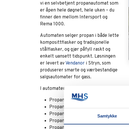
vi en selvbetjent propanautomat som
er åpen hele døgnet, hele uken – du
finner den mellom Intersport og
Rema 1000.
Automaten selger propan i både lette
komposittflasker og tradisjonelle
stålflasker, og gjør påfyll raskt og
enkelt uansett tidspunkt. Løsningen
er levert av
Vendanor
i Stryn, som
produserer smarte og værbestandige
salgsautomater for gass.
I automaten får du kjøpt:
Propan 5 kg – fritid (stål)
Propan 11 kg – fritid
Propan 11 kg – industri
Samtykke
Propan 5 kg – fritid (kompositt)
Propan 10 kg – fritid (kompositt)