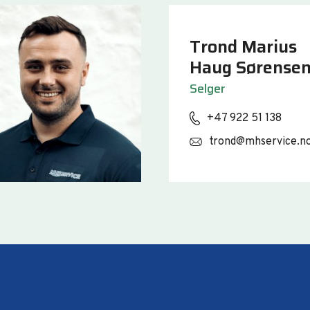
Trond Marius
Haug Sørense
Selger
+47 922 51 138
trond@mhservice.n