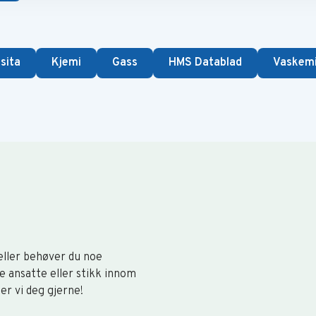
sita
Kjemi
Gass
HMS Datablad
Vaskemi
 eller behøver du noe
e ansatte eller stikk innom
per vi deg gjerne!