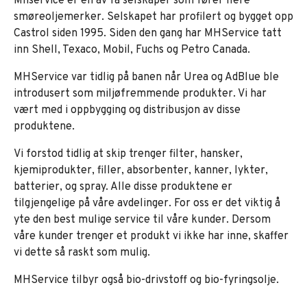
Mhservice er en av få selskaper som fører flere
smøreoljemerker. Selskapet har profilert og bygget opp
Castrol siden 1995. Siden den gang har MHService tatt
inn Shell, Texaco, Mobil, Fuchs og Petro Canada.
MHService var tidlig på banen når Urea og AdBlue ble
introdusert som miljøfremmende produkter. Vi har
vært med i oppbygging og distribusjon av disse
produktene.
Vi forstod tidlig at skip trenger filter, hansker,
kjemiprodukter, filler, absorbenter, kanner, lykter,
batterier, og spray. Alle disse produktene er
tilgjengelige på våre avdelinger. For oss er det viktig å
yte den best mulige service til våre kunder. Dersom
våre kunder trenger et produkt vi ikke har inne, skaffer
vi dette så raskt som mulig.
MHService tilbyr også bio-drivstoff og bio-fyringsolje.