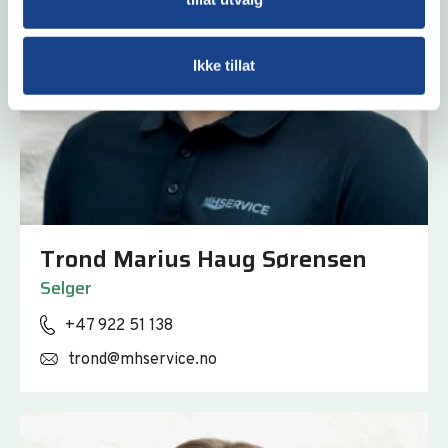
Ikke tillat
Trond Marius Haug Sørensen
Selger
+47 922 51 138
trond@mhservice.no