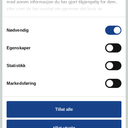
med annen informasjon du har gjort tilgjengelig for dem,
eller som de har samlet inn gjennom din bruk av
tjenestene deres.
Samtykkevalg
Kristoffer Nordbø
Nødvendig
Salgsleder/COO
Egenskaper
+47 991 26 173
kristoffer@mhservice.no
Statistikk
Markedsføring
Tillat alle
tillat utvalg