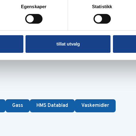
Egenskaper
Statistikk
tillat utvalg
Gass
HMS Datablad
Vaskemidler