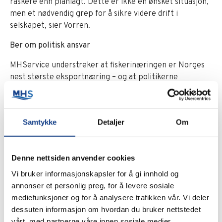
raskere enn planlagt. Dette er ikke en ønsket situasjon,
men et nødvendig grep for å sikre videre drift i
selskapet, sier Vorren.
Ber om politisk ansvar
MHService understreker at fiskerinæringen er Norges
nest største eksportnæring – og at politikerne
gjentatte ganger har erklært at de vil satse på
næringen. Selskapet etterlyser nå en politikk som
faktisk ivaretar både klima, arbeidsplasser og
Samtykke
Detaljer
Om
beredskap.
– Det er et paradoks at man med ett pennestrøk
innfører en avgift som gjør at utslippene ikke
Denne nettsiden anvender cookies
forsvinner, men bare flyttes til utlandet. Resultatet er
Vi bruker informasjonskapsler for å gi innhold og
tap av norske arbeidsplasser, tap av skatteinntekter og
annonser et personlig preg, for å levere sosiale
svekket beredskap. Vi trenger en mer helhetlig og
mediefunksjoner og for å analysere trafikken vår. Vi deler
fornuftig politikk, avslutter Vorren.
dessuten informasjon om hvordan du bruker nettstedet
vårt, med partnerne våre innen sosiale medier,