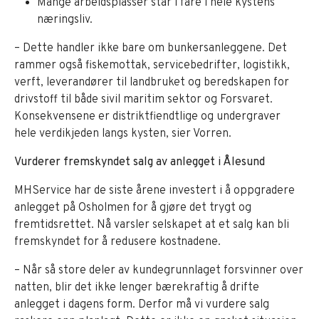
Mange arbeidsplasser står i fare i hele kystens
næringsliv.
– Dette handler ikke bare om bunkersanleggene. Det
rammer også fiskemottak, servicebedrifter, logistikk,
verft, leverandører til landbruket og beredskapen for
drivstoff til både sivil maritim sektor og Forsvaret.
Konsekvensene er distriktfiendtlige og undergraver
hele verdikjeden langs kysten, sier Vorren.
Vurderer fremskyndet salg av anlegget i Ålesund
MHService har de siste årene investert i å oppgradere
anlegget på Osholmen for å gjøre det trygt og
fremtidsrettet. Nå varsler selskapet at et salg kan bli
fremskyndet for å redusere kostnadene.
– Når så store deler av kundegrunnlaget forsvinner over
natten, blir det ikke lenger bærekraftig å drifte
anlegget i dagens form. Derfor må vi vurdere salg