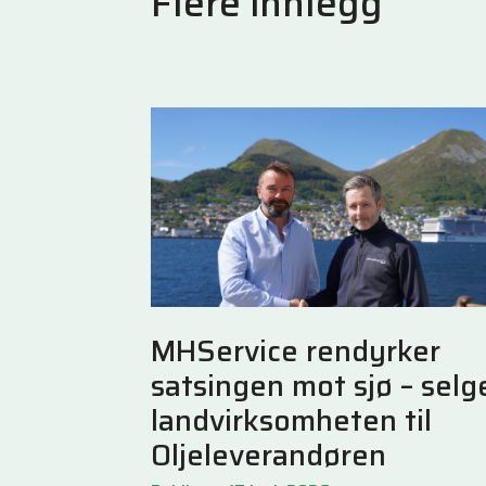
Flere innlegg
MHService rendyrker
satsingen mot sjø – selg
landvirksomheten til
Oljeleverandøren