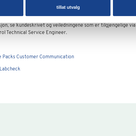
tillat utvalg
masjon
sjon, se kundeskrivet og veiledningene som er tilgjengelige v
trol Technical Service Engineer.
le Packs Customer Communication
– Labcheck