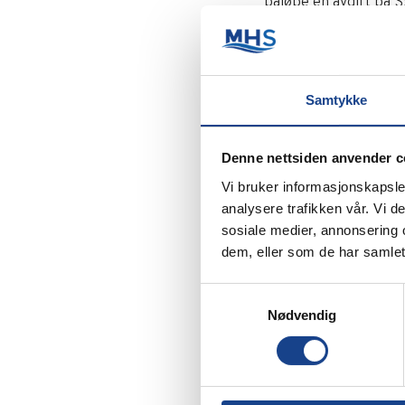
påløpe en avgift på $
fakturaer.
For å bestille DHL-h
Hvordan k
Samtykke
Registrer bruker
allerede registre
Denne nettsiden anvender c
din Castrol-konta
Vi bruker informasjonskapsler
Opprett konto:
N
analysere trafikken vår. Vi 
Password» og op
sosiale medier, annonsering 
Skriv ut etikette
dem, eller som de har samlet
veiledning om uts
Naviger portalen
Samtykkevalg
portalen.
Nødvendig
Overgangs
Fartøy som fortsatt h