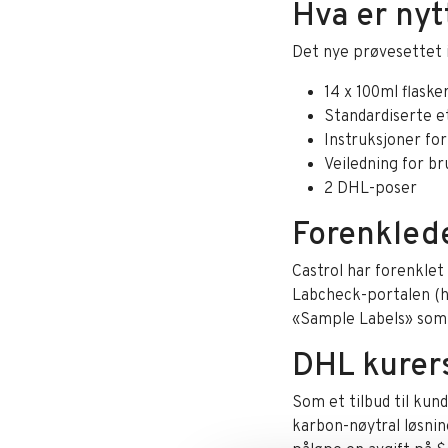
Hva er nyt
Det nye prøvesettet 
14 x 100ml flaske
Standardiserte e
Instruksjoner for
Veiledning for b
2 DHL-poser
Forenklede
Castrol har forenklet
Labcheck-portalen (ht
«Sample Labels» som 
DHL kurer
Som et tilbud til ku
karbon-nøytral løsnin