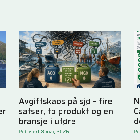
Avgiftskaos på sjø – fire
N
er
satser, to produkt og en
C
bransje i uføre
d
Publisert 8 mai, 2026
Pu