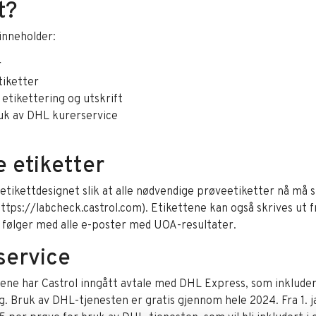
t?
inneholder:
r
tiketter
 etikettering og utskrift
ruk av DHL kurerservice
 etiketter
 etikettdesignet slik at alle nødvendige prøveetiketter nå må s
tps://labcheck.castrol.com). Etikettene kan også skrives ut 
følger med alle e-poster med UOA-resultater.
service
ndene har Castrol inngått avtale med DHL Express, som inklud
g. Bruk av DHL-tjenesten er gratis gjennom hele 2024. Fra 1. j