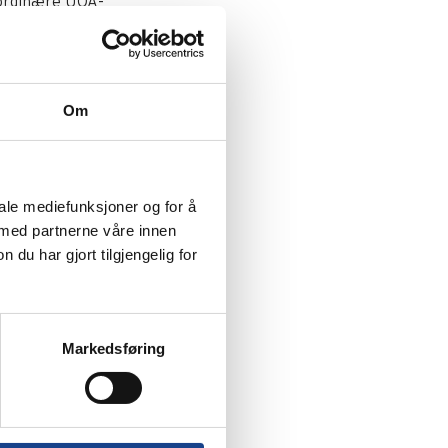
i ordinære UOA-
Om
e-postadressen
nd e-postadressene til
iale mediefunksjoner og for å
 «1st Login or Forgot
 med partnerne våre innen
u har gjort tilgjengelig for
eck» for detaljert
bruke Labcheck-
Markedsføring
le måten inntil