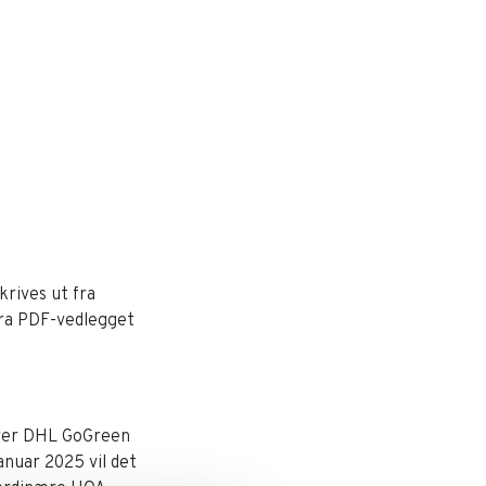
krives ut fra
fra PDF-vedlegget
erer DHL GoGreen
anuar 2025 vil det