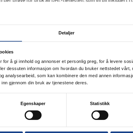
5 per prøve for bruk av DHL-tjenesten, som vil bli inkludert 
enting, besøk: https://gme-uoa-send.bpglobal.com
omme i gang
Detaljer
e:
Hvis du mottar oljeanalyse-rapporter via e-post, er denne 
rt som brukernavn i Labcheck. For å legge til flere brukere, se
ookies
kt.
 for å gi innhold og annonser et personlig preg, for å levere sos
ye brukere kan besøke https://labcheck.castrol.com, klikke på
deler dessuten informasjon om hvordan du bruker nettstedet vårt,
prette sin Labcheck-konto.
og analysearbeid, som kan kombinere den med annen informasjon d
r:
Følg instruksjonene i vedlegget «How to print labels – Labch
 inn gjennom din bruk av tjenestene deres.
krift av prøveetiketter.
:
Se «Labcheck How To»-guiden for fullstendig veiledning i å 
Egenskaper
Statistikk
periode
ar gamle prøvesett om bord kan bruke disse på den tradisjonel