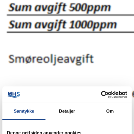
Vedtatt i statsbudsjett 2023
Samtykke
Detaljer
Om
Publisert 14.12.2022
Denne nettsiden anvender cookies
Kilde:
https://www.regjeringen.no/no/tema/okonomi-