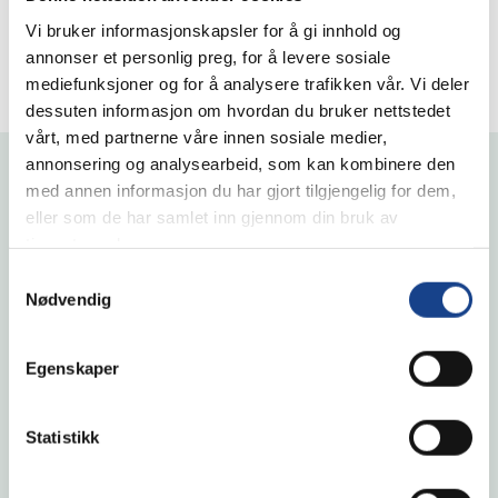
og-budsjett/skatter-og-avgifter/avgiftssatser-
Vi bruker informasjonskapsler for å gi innhold og
2023/id2929584/
annonser et personlig preg, for å levere sosiale
mediefunksjoner og for å analysere trafikken vår. Vi deler
dessuten informasjon om hvordan du bruker nettstedet
vårt, med partnerne våre innen sosiale medier,
annonsering og analysearbeid, som kan kombinere den
Flere innlegg
med annen informasjon du har gjort tilgjengelig for dem,
eller som de har samlet inn gjennom din bruk av
tjenestene deres.
Samtykkevalg
Nødvendig
Egenskaper
Statistikk