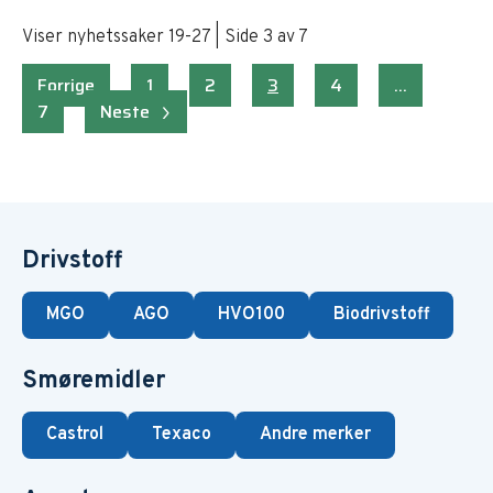
Viser nyhetssaker 19-27 | Side 3 av 7
Sidepaginering
Forrige
1
2
3
4
…
7
Neste
Drivstoff
MGO
AGO
HVO100
Biodrivstoff
Smøremidler
Castrol
Texaco
Andre merker