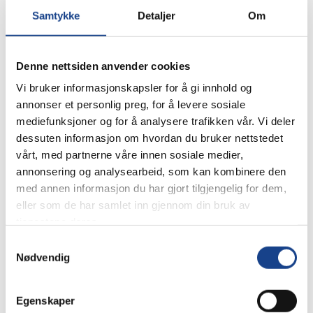
Samtykke
Detaljer
Om
Les mer
Denne nettsiden anvender cookies
Vi bruker informasjonskapsler for å gi innhold og
annonser et personlig preg, for å levere sosiale
mediefunksjoner og for å analysere trafikken vår. Vi deler
dessuten informasjon om hvordan du bruker nettstedet
vårt, med partnerne våre innen sosiale medier,
annonsering og analysearbeid, som kan kombinere den
med annen informasjon du har gjort tilgjengelig for dem,
eller som de har samlet inn gjennom din bruk av
tjenestene deres.
Samtykkevalg
Nødvendig
CO₂-avgift på fiskefartøy i
Egenskaper