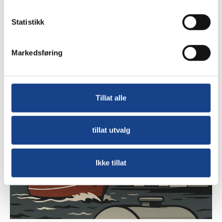
utenriksfart vekker reaksjoner
Publisert 19. juli, 2025
Statistikk
Markedsføring
Les mer
Tillat alle
tillat utvalg
Ikke tillat