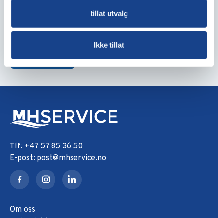
tillat utvalg
Urea
Zewo
Filter
Rekvisita
Kjemi
Gass
HMS Datablad
Ikke tillat
Vaskemidler
+47 57 85 36 50
post@mhservice.no
Om oss