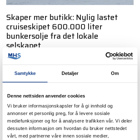
Skaper mer butikk: Nylig lastet
cruiseskipet 600.000 liter
bunkersolje fra det lokale
selskapet
Publisert 8. juli, 2022
Cruisevirksomheten i Måløy skaper forretning for
Samtykke
Detaljer
Om
MHService AS. Nylig lastet cruiseskipet Amera 600.000
liter bunkersolje fra selskapet mens det lå til kai ved
InterCom-terminalen.
Denne nettsiden anvender cookies
Vi bruker informasjonskapsler for å gi innhold og
annonser et personlig preg, for å levere sosiale
Les mer
mediefunksjoner og for å analysere trafikken vår. Vi deler
dessuten informasjon om hvordan du bruker nettstedet
vårt, med partnerne våre innen sosiale medier,