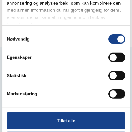
annonsering og analysearbeid, som kan kombinere den
Viser nyhetssaker 55-55 | Side 7 av 7
med annen informasjon du har gjort tilgjengelig for dem,
eller som de har samlet inn gjennom din bruk av
Sidepaginering
Forrige
1
…
6
7
tjenestene deres.
Samtykkevalg
Nødvendig
Egenskaper
Drivstoff
Statistikk
MGO
AGO
HVO100
Biodrivstoff
Smøremidler
Markedsføring
Castrol
Texaco
Andre merker
Tillat alle
Annet