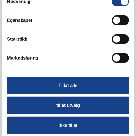
Nødvendig
Do you need help finding the right product, or do you
need something special? Get in touch with one of our
Egenskaper
skilled employees or stop by us in Måløy, Fosnavåg or
Ålesund, and we will be happy to help you!
Statistikk
+47 578 53 650
post@mhservice.no
Markedsføring
Tillat alle
tillat utvalg
Ikke tillat