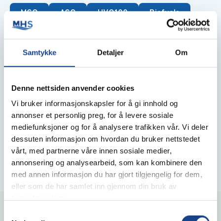
MGO
AGO
HVO100
Biofuels
Lubricants
Samtykke
Detaljer
Om
Castrol
Texaco
Other brands
Denne nettsiden anvender cookies
Other
Vi bruker informasjonskapsler for å gi innhold og
annonser et personlig preg, for å levere sosiale
Urea
Zewo
Filter
Supplies
mediefunksjoner og for å analysere trafikken vår. Vi deler
dessuten informasjon om hvordan du bruker nettstedet
Chemicals
Gas
Safety data sheets
vårt, med partnerne våre innen sosiale medier,
Cleaning products
annonsering og analysearbeid, som kan kombinere den
med annen informasjon du har gjort tilgjengelig for dem,
eller som de har samlet inn gjennom din bruk av
tjenestene deres.
We can help!
Samtykkevalg